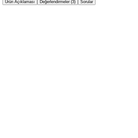
Ürün Açıklaması
Değerlendirmeler (3)
Sorular
ÜRÜN
KATEGORI
RENK
BEDEN
SKU