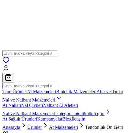
Tüm Ürünler
At Malzemeleri
Binicilik Malzemeleri
Ahır ve Tımar
Nal ve Nalbant Malzemeleri
At Nalları
Nal Çivileri
Nalbant El Aletleri
Nal ve Nalbant Malzemeleri
kategorisinin tümünü gör
At Sağlık Ürünleri
Kampanyalar
Blog
İletişim
Anasayfa
Ürünler
At Malzemeleri
Tendonluk Ön Getri