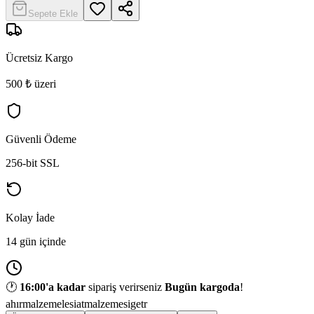
Sepete Ekle
Ücretsiz Kargo
500 ₺ üzeri
Güvenli Ödeme
256-bit SSL
Kolay İade
14 gün içinde
🕐
16:00
'a kadar
sipariş verirseniz
Bugün kargoda
!
ahırmalzemelesi
atmalzemesi
getr