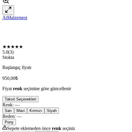
AtMalzemesi
★
★
★
★
★
5.0
(
3
)
Stokta
Başlangıç fiyatı
950,00
₺
Fiyat
renk
seçimine göre güncellenir
Taksit Seçenekleri
Renk
:
—
Sarı
Mavi
Kırmızı
Siyah
Beden
:
—
Pony
Sepete eklemeden önce
renk
seçiniz