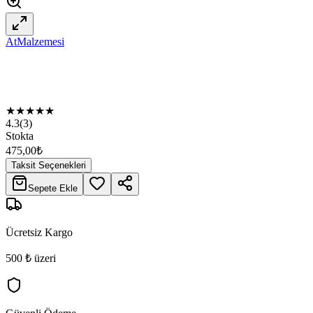
AtMalzemesi
★
★
★
★
★
4.3
(
3
)
Stokta
475,00
₺
Taksit Seçenekleri
Sepete Ekle
Ücretsiz Kargo
500 ₺ üzeri