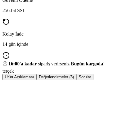
Güvenli Ödeme
256-bit SSL
Kolay İade
14 gün içinde
🕐
16:00
'a kadar
sipariş verirseniz
Bugün kargoda
!
terçek
Ürün Açıklaması
Değerlendirmeler (3)
Sorular
ÜRÜN
KATEGORI