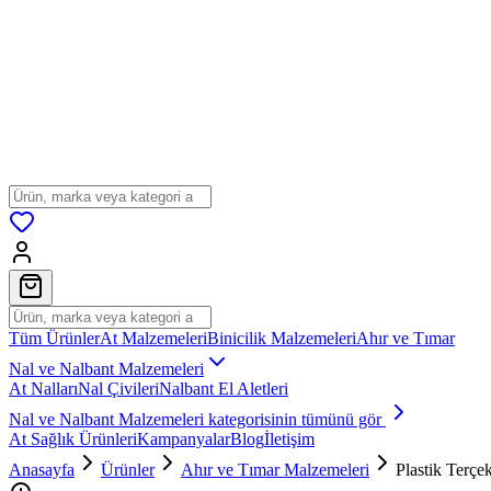
Tüm Ürünler
At Malzemeleri
Binicilik Malzemeleri
Ahır ve Tımar
Nal ve Nalbant Malzemeleri
At Nalları
Nal Çivileri
Nalbant El Aletleri
Nal ve Nalbant Malzemeleri
kategorisinin tümünü gör
At Sağlık Ürünleri
Kampanyalar
Blog
İletişim
Anasayfa
Ürünler
Ahır ve Tımar Malzemeleri
Plastik Terçe