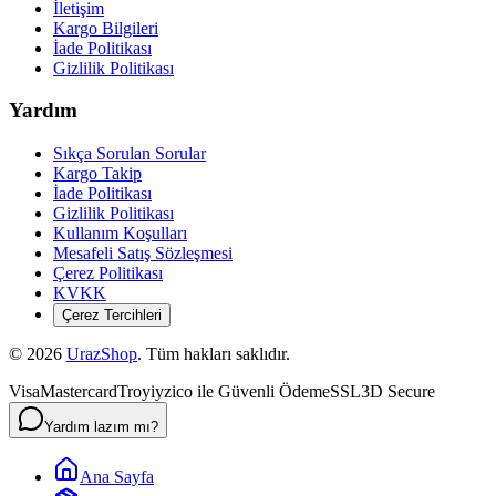
İletişim
Kargo Bilgileri
İade Politikası
Gizlilik Politikası
Yardım
Sıkça Sorulan Sorular
Kargo Takip
İade Politikası
Gizlilik Politikası
Kullanım Koşulları
Mesafeli Satış Sözleşmesi
Çerez Politikası
KVKK
Çerez Tercihleri
©
2026
UrazShop
. Tüm hakları saklıdır.
Visa
Mastercard
Troy
iyzico ile Güvenli Ödeme
SSL
3D Secure
Yardım lazım mı?
Ana Sayfa