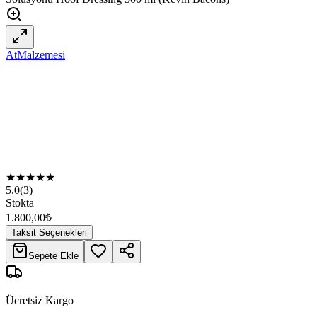
AtMalzemesi
★
★
★
★
★
5.0
(
3
)
Stokta
1.800,00
₺
Taksit Seçenekleri
Sepete Ekle
Ücretsiz Kargo