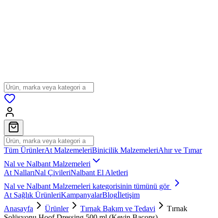
Tüm Ürünler
At Malzemeleri
Binicilik Malzemeleri
Ahır ve Tımar
Nal ve Nalbant Malzemeleri
At Nalları
Nal Çivileri
Nalbant El Aletleri
Nal ve Nalbant Malzemeleri
kategorisinin tümünü gör
At Sağlık Ürünleri
Kampanyalar
Blog
İletişim
Anasayfa
Ürünler
Tırnak Bakım ve Tedavi
Tırnak
Solüsyonu Hoof Dressing 500 ml (Kevin Bacons)