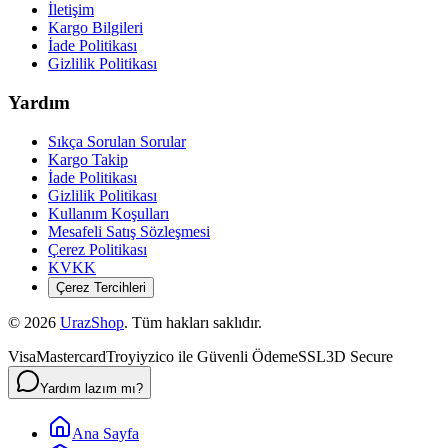
İletişim
Kargo Bilgileri
İade Politikası
Gizlilik Politikası
Yardım
Sıkça Sorulan Sorular
Kargo Takip
İade Politikası
Gizlilik Politikası
Kullanım Koşulları
Mesafeli Satış Sözleşmesi
Çerez Politikası
KVKK
Çerez Tercihleri
©
2026
UrazShop
. Tüm hakları saklıdır.
Visa
Mastercard
Troy
iyzico ile Güvenli Ödeme
SSL
3D Secure
Yardım lazım mı?
Ana Sayfa