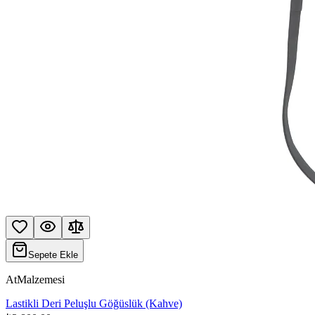
Sepete Ekle
AtMalzemesi
Lastikli Deri Peluşlu Göğüslük (Kahve)