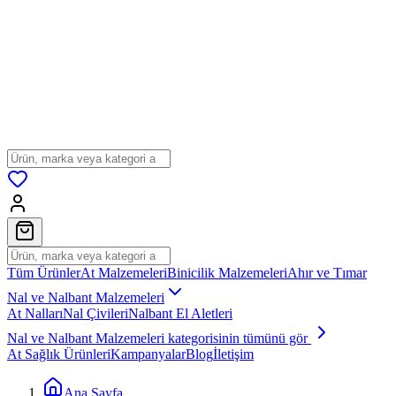
Tüm Ürünler
At Malzemeleri
Binicilik Malzemeleri
Ahır ve Tımar
Nal ve Nalbant Malzemeleri
At Nalları
Nal Çivileri
Nalbant El Aletleri
Nal ve Nalbant Malzemeleri
kategorisinin tümünü gör
At Sağlık Ürünleri
Kampanyalar
Blog
İletişim
Ana Sayfa