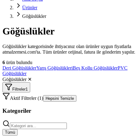
Ürünler
Göğüslükler
Göğüslükler
Göğüslükler kategorisinde ihtiyacınız olan ürünler uygun fiyatlarla
atmalzemesi.com'ta. Tüm ürünler orijinal, fatura ile gönderim yapılır.
6
ürün bulundu
Deri Göğüslükler
Yarış Göğüslükleri
Beş Kollu Göğüslükler
PVC
Göğüslükler
Göğüslükler
✕
Filtreler
1
Aktif Filtreler (
1
)
Hepsini Temizle
Kategoriler
Tümü