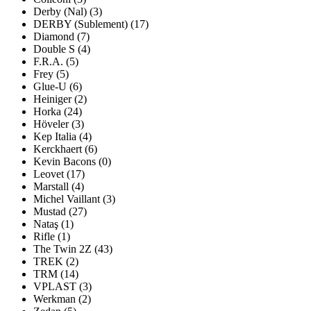
Derby (Nal)
(
3
)
DERBY (Sublement)
(
17
)
Diamond
(
7
)
Double S
(
4
)
F.R.A.
(
5
)
Frey
(
5
)
Glue-U
(
6
)
Heiniger
(
2
)
Horka
(
24
)
Höveler
(
3
)
Kep Italia
(
4
)
Kerckhaert
(
6
)
Kevin Bacons
(
0
)
Leovet
(
17
)
Marstall
(
4
)
Michel Vaillant
(
3
)
Mustad
(
27
)
Nataş
(
1
)
Rifle
(
1
)
The Twin 2Z
(
43
)
TREK
(
2
)
TRM
(
14
)
VPLAST
(
3
)
Werkman
(
2
)