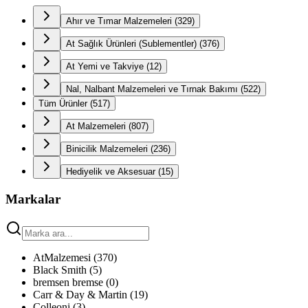
Ahır ve Tımar Malzemeleri
(
329
)
At Sağlık Ürünleri (Sublementler)
(
376
)
At Yemi ve Takviye
(
12
)
Nal, Nalbant Malzemeleri ve Tırnak Bakımı
(
522
)
Tüm Ürünler
(
517
)
At Malzemeleri
(
807
)
Binicilik Malzemeleri
(
236
)
Hediyelik ve Aksesuar
(
15
)
Markalar
AtMalzemesi
(
370
)
Black Smith
(
5
)
bremsen bremse
(
0
)
Carr & Day & Martin
(
19
)
Colleoni
(
3
)