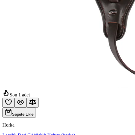
Son
1
adet
Sepete Ekle
Horka