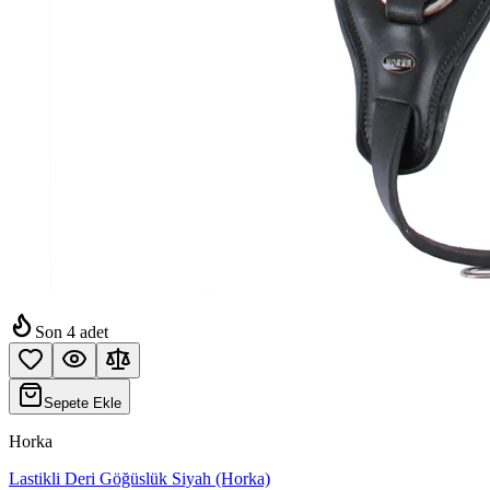
Son
4
adet
Sepete Ekle
Horka
Lastikli Deri Göğüslük Siyah (Horka)