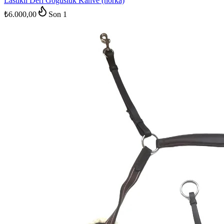
Lastikli Deri Göğüslük Kahve (horka)
₺6.000,00
Son
1