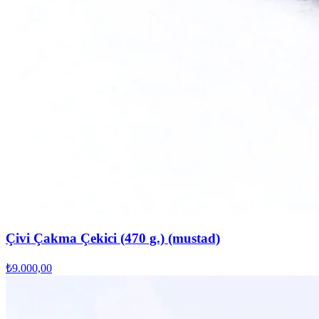
Çivi Çakma Çekici (470 g.) (mustad)
₺9.000,00