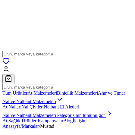
Tüm Ürünler
At Malzemeleri
Binicilik Malzemeleri
Ahır ve Tımar
Nal ve Nalbant Malzemeleri
At Nalları
Nal Çivileri
Nalbant El Aletleri
Nal ve Nalbant Malzemeleri
kategorisinin tümünü gör
At Sağlık Ürünleri
Kampanyalar
Blog
İletişim
Anasayfa
/
Markalar
/
Mustad