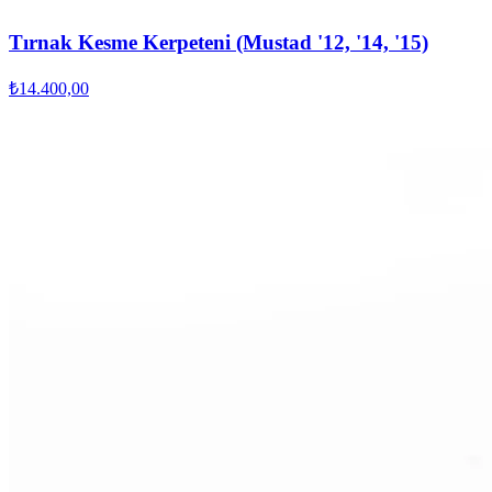
Tırnak Kesme Kerpeteni (Mustad '12, '14, '15)
₺14.400,00