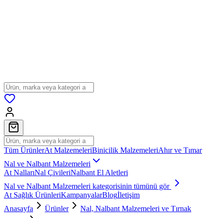
Tüm Ürünler
At Malzemeleri
Binicilik Malzemeleri
Ahır ve Tımar
Nal ve Nalbant Malzemeleri
At Nalları
Nal Çivileri
Nalbant El Aletleri
Nal ve Nalbant Malzemeleri
kategorisinin tümünü gör
At Sağlık Ürünleri
Kampanyalar
Blog
İletişim
Anasayfa
Ürünler
Nal, Nalbant Malzemeleri ve Tırnak