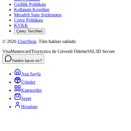
Gizlilik Politikası
Kullanım Koşulları
Mesafeli Satış Sözleşmesi
Çerez Politikası
KVKK
Çerez Tercihleri
©
2026
UrazShop
. Tüm hakları saklıdır.
Visa
Mastercard
Troy
iyzico ile Güvenli Ödeme
SSL
3D Secure
Yardım lazım mı?
Ana Sayfa
Ürünler
Kategoriler
Sepet
Hesabım