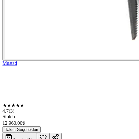
Mustad
★
★
★
★
★
4.7
(
3
)
Stokta
12.960,00
₺
Taksit Seçenekleri