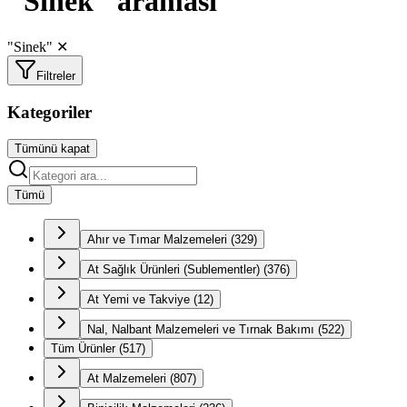
"Sinek" araması
"Sinek"
✕
Filtreler
Kategoriler
Tümünü kapat
Tümü
Ahır ve Tımar Malzemeleri
(
329
)
At Sağlık Ürünleri (Sublementler)
(
376
)
At Yemi ve Takviye
(
12
)
Nal, Nalbant Malzemeleri ve Tırnak Bakımı
(
522
)
Tüm Ürünler
(
517
)
At Malzemeleri
(
807
)