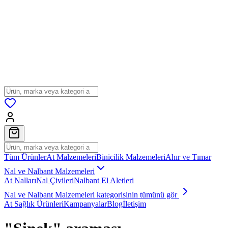
Tüm Ürünler
At Malzemeleri
Binicilik Malzemeleri
Ahır ve Tımar
Nal ve Nalbant Malzemeleri
At Nalları
Nal Çivileri
Nalbant El Aletleri
Nal ve Nalbant Malzemeleri
kategorisinin tümünü gör
At Sağlık Ürünleri
Kampanyalar
Blog
İletişim