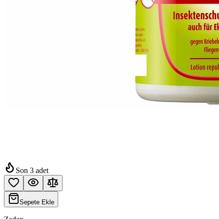
Son
3
adet
Sepete Ekle