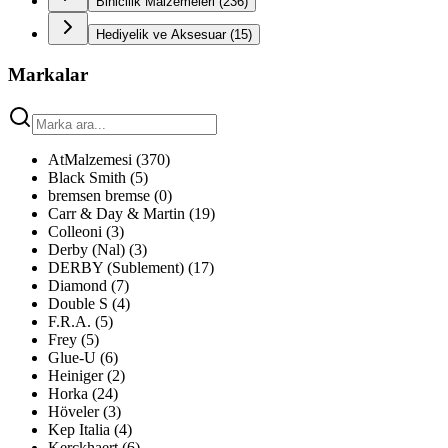
Binicilik Malzemeleri
(
236
)
Hediyelik ve Aksesuar
(
15
)
Markalar
AtMalzemesi
(
370
)
Black Smith
(
5
)
bremsen bremse
(
0
)
Carr & Day & Martin
(
19
)
Colleoni
(
3
)
Derby (Nal)
(
3
)
DERBY (Sublement)
(
17
)
Diamond
(
7
)
Double S
(
4
)
F.R.A.
(
5
)
Frey
(
5
)
Glue-U
(
6
)
Heiniger
(
2
)
Horka
(
24
)
Höveler
(
3
)
Kep Italia
(
4
)
Kerckhaert
(
6
)