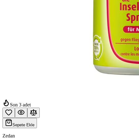
Son
3
adet
Sepete Ekle
Zedan