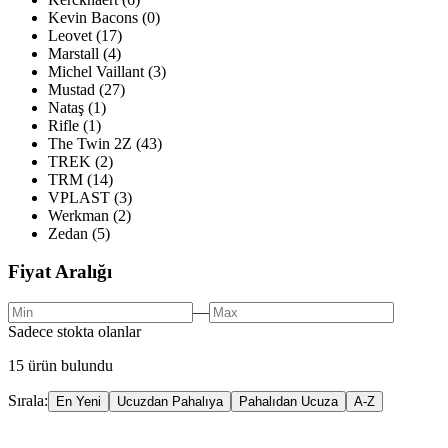
Kevin Bacons
(
0
)
Leovet
(
17
)
Marstall
(
4
)
Michel Vaillant
(
3
)
Mustad
(
27
)
Nataş
(
1
)
Rifle
(
1
)
The Twin 2Z
(
43
)
TREK
(
2
)
TRM
(
14
)
VPLAST
(
3
)
Werkman
(
2
)
Zedan
(
5
)
Fiyat Aralığı
—
Sadece stokta olanlar
15
ürün bulundu
Sırala:
En Yeni
Ucuzdan Pahalıya
Pahalıdan Ucuza
A-Z