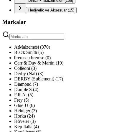
Binicilik Malzemeleri
(
236
)
Hediyelik ve Aksesuar
(
15
)
Markalar
AtMalzemesi
(
370
)
Black Smith
(
5
)
bremsen bremse
(
0
)
Carr & Day & Martin
(
19
)
Colleoni
(
3
)
Derby (Nal)
(
3
)
DERBY (Sublement)
(
17
)
Diamond
(
7
)
Double S
(
4
)
F.R.A.
(
5
)
Frey
(
5
)
Glue-U
(
6
)
Heiniger
(
2
)
Horka
(
24
)
Höveler
(
3
)
Kep Italia
(
4
)
Kerckhaert
(
6
)