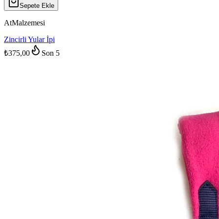
Sepete Ekle
AtMalzemesi
Zincirli Yular İpi
₺375,00
Son
5