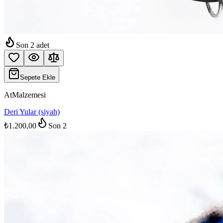
Son
2
adet
Sepete Ekle
AtMalzemesi
Deri Yular (siyah)
₺1.200,00
Son
2