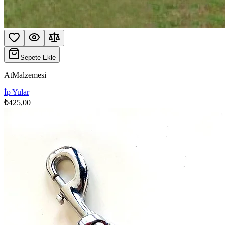
Sepete Ekle
AtMalzemesi
İp Yular
₺425,00