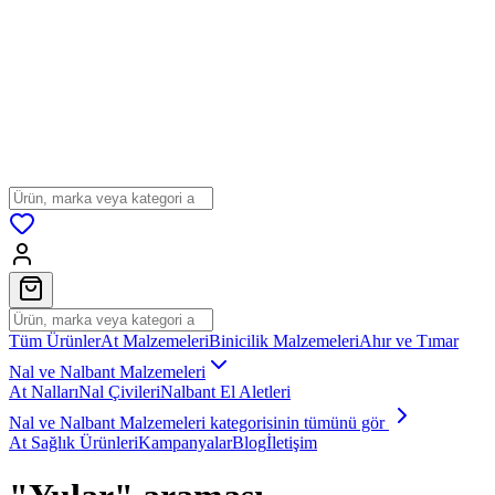
Tüm Ürünler
At Malzemeleri
Binicilik Malzemeleri
Ahır ve Tımar
Nal ve Nalbant Malzemeleri
At Nalları
Nal Çivileri
Nalbant El Aletleri
Nal ve Nalbant Malzemeleri
kategorisinin tümünü gör
At Sağlık Ürünleri
Kampanyalar
Blog
İletişim