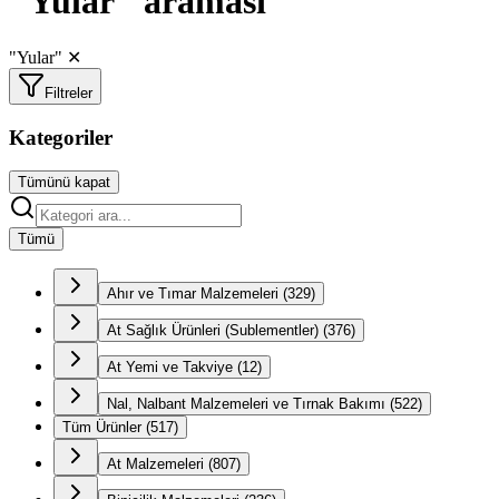
"Yular" araması
"Yular"
✕
Filtreler
Kategoriler
Tümünü kapat
Tümü
Ahır ve Tımar Malzemeleri
(
329
)
At Sağlık Ürünleri (Sublementler)
(
376
)
At Yemi ve Takviye
(
12
)
Nal, Nalbant Malzemeleri ve Tırnak Bakımı
(
522
)
Tüm Ürünler
(
517
)
At Malzemeleri
(
807
)